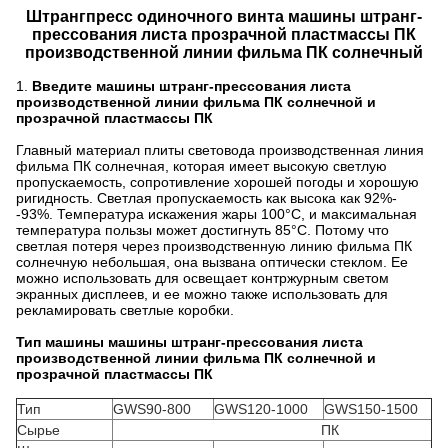
Штрангпресс одиночного винта машины штранг-
прессования листа прозрачной пластмассы ПК
производственной линии фильма ПК солнечный
1.
Введите машины штранг-прессования листа
производственной линии фильма ПК солнечной и
прозрачной пластмассы ПК
Главный материал плиты световода производственная линия
фильма ПК солнечная, которая имеет высокую светлую
пропускаемость, сопротивление хорошей погоды и хорошую
ригидность. Светлая пропускаемость как высока как 92%-
-93%. Температура искажения жары 100°C, и максимальная
температура пользы может достигнуть 85°C. Потому что
светлая потеря через производственную линию фильма ПК
солнечную небольшая, она вызвана оптически стеклом. Ее
можно использовать для освещает контржурным светом
экранных дисплеев, и ее можно также использовать для
рекламировать светлые коробки.
Тип машины машины штранг-прессования листа
производственной линии фильма ПК солнечной и
прозрачной пластмассы ПК
Тип
GWS90-800
GWS120-1000
GWS150-1500
Сырье
ПК