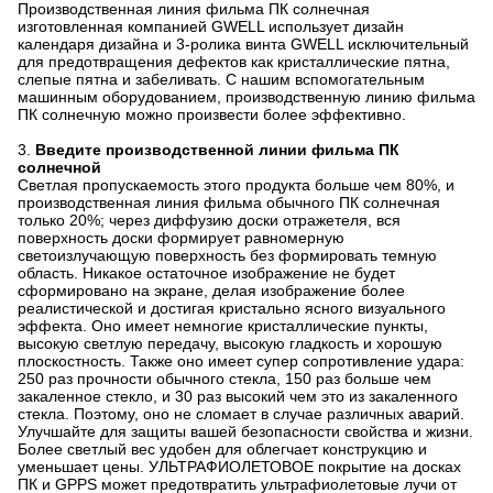
Производственная линия фильма ПК солнечная
изготовленная компанией GWELL использует дизайн
календаря дизайна и 3-ролика винта GWELL исключительный
для предотвращения дефектов как кристаллические пятна,
слепые пятна и забеливать. С нашим вспомогательным
машинным оборудованием, производственную линию фильма
ПК солнечную можно произвести более эффективно.
3.
Введите производственной линии фильма ПК
солнечной
Светлая пропускаемость этого продукта больше чем 80%, и
производственная линия фильма обычного ПК солнечная
только 20%; через диффузию доски отражетеля, вся
поверхность доски формирует равномерную
светоизлучающую поверхность без формировать темную
область. Никакое остаточное изображение не будет
сформировано на экране, делая изображение более
реалистической и достигая кристально ясного визуального
эффекта. Оно имеет немногие кристаллические пункты,
высокую светлую передачу, высокую гладкость и хорошую
плоскостность. Также оно имеет супер сопротивление удара:
250 раз прочности обычного стекла, 150 раз больше чем
закаленное стекло, и 30 раз высокий чем это из закаленного
стекла. Поэтому, оно не сломает в случае различных аварий.
Улучшайте для защиты вашей безопасности свойства и жизни.
Более светлый вес удобен для облегчает конструкцию и
уменьшает цены. УЛЬТРАФИОЛЕТОВОЕ покрытие на досках
ПК и GPPS может предотвратить ультрафиолетовые лучи от