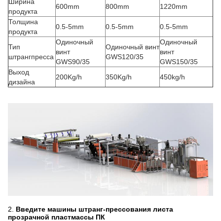
Ширина
600mm
800mm
1220mm
продукта
Толщина
0.5-5mm
0.5-5mm
0.5-5mm
продукта
Одиночный
Одиночный
Тип
Одиночный винт
винт
винт
штрангпресса
GWS120/35
GWS90/35
GWS150/35
Выход
200Kg/h
350Kg/h
450kg/h
дизайна
2.
Введите машины штранг-прессования листа
прозрачной пластмассы ПК